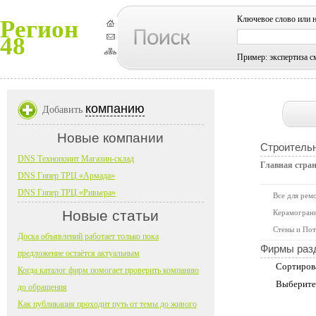
Ключевое слово или 
Регион
48
Пример: экспертиза с
компанию
Добавить
Новые компании
Строитель
DNS Технопоинт Магазин-склад
Главная стра
DNS Гипер ТРЦ «Армада»
DNS Гипер ТРЦ «Ривьера»
Все для рем
Новые статьи
Керамограни
Стены и Пот
Доска объявлений работает только пока
Фирмы раз
предложение остаётся актуальным
Сортиров
Когда каталог фирм помогает проверить компанию
Выберите
до обращения
Как публикация проходит путь от темы до живого