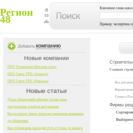
Ключевое слово или 
Регион
48
Пример: экспертиза с
компанию
Добавить
Новые компании
Строитель
DNS Технопоинт Магазин-склад
Главная стра
DNS Гипер ТРЦ «Армада»
DNS Гипер ТРЦ «Ривьера»
Все для рем
Новые статьи
Керамограни
Стены и Пот
Доска объявлений работает только пока
Фирмы раз
предложение остаётся актуальным
Сортиров
Когда каталог фирм помогает проверить компанию
Выберите
до обращения
Как публикация проходит путь от темы до живого