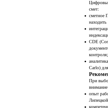
Цифровые
смет:
сметное 
находить 
интеграци
индексац
CDE (Com
документ
контроля;
аналитика
Carlo) дл
Рекоме
При выбо
внимание
опыт раб
Липецкой
компетен