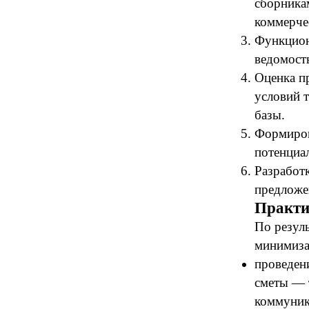
сборникам
коммерче
Функцион
ведомост
Оценка п
условий 
базы.
Формиров
потенциа
Разработ
предложе
Практи
По резул
минимиза
проведен
сметы — 
коммуник