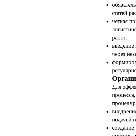
обязател
статей ра
чёткая п
логистиче
работ;
введение
через не
формиров
регулярн
Органи
Для эффе
процесса,
процедур
внедрени
подачей н
создание
сметчик, 