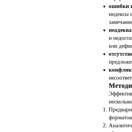
ошибки 
индексы 
замечани
неадекв
и недост
или дефиц
отсутст
предложе
конфлик
несоответ
Методи
Эффективн
несколько
Предвари
форматов
Аналитич