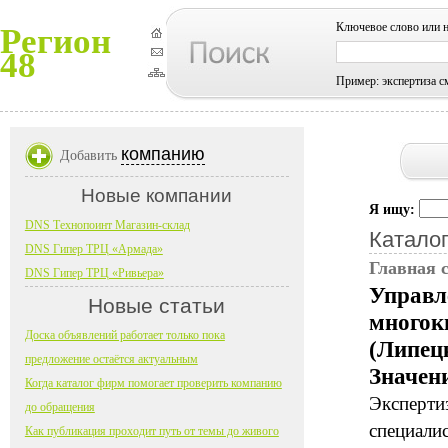
Ключевое слово или 
Регион
48
Пример: экспертиза с
компанию
Добавить
Новые компании
Я ищу:
DNS Технопоинт Магазин-склад
Каталог
DNS Гипер ТРЦ «Армада»
Главная 
DNS Гипер ТРЦ «Ривьера»
Управл
Новые статьи
многок
Доска объявлений работает только пока
(Липец
предложение остаётся актуальным
Значен
Когда каталог фирм помогает проверить компанию
Экспертиз
до обращения
специали
Как публикация проходит путь от темы до живого