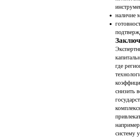
инструме
наличие 
готовнос
подтверж
Заключ
Экспертн
капиталь
где реги
технолог
коэффици
снизить в
государс
комплекс
привлека
например
систему 