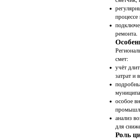
регулярн
процессе
подключе
ремонта.
Особен
Регионал
смет:
учёт дли
затрат и 
подробны
муниципа
особое в
промышле
анализ в
для сниже
Роль ц