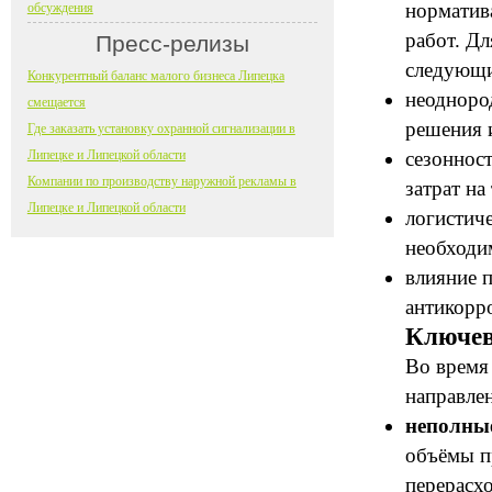
норматив
обсуждения
работ. Д
Пресс-релизы
следующи
Конкурентный баланс малого бизнеса Липецка
неодноро
смещается
решения 
Где заказать установку охранной сигнализации в
Липецке и Липецкой области
сезоннос
Компании по производству наружной рекламы в
затрат на
Липецке и Липецкой области
логистич
необходи
влияние 
антикорр
Ключев
Во время
направлен
неполные
объёмы п
перерасхо