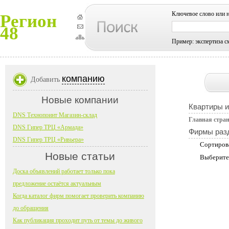
Ключевое слово или 
Регион
48
Пример: экспертиза с
компанию
Добавить
Новые компании
Квартиры 
DNS Технопоинт Магазин-склад
Главная стра
DNS Гипер ТРЦ «Армада»
Фирмы раз
DNS Гипер ТРЦ «Ривьера»
Сортиров
Новые статьи
Выберите
Доска объявлений работает только пока
предложение остаётся актуальным
Когда каталог фирм помогает проверить компанию
до обращения
Как публикация проходит путь от темы до живого