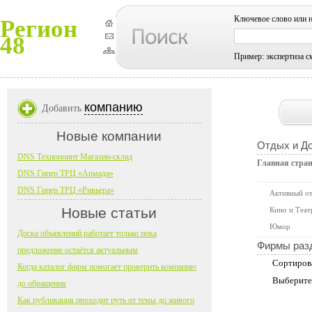
Ключевое слово или 
Регион
48
Пример: экспертиза с
компанию
Добавить
Новые компании
Отдых и До
DNS Технопоинт Магазин-склад
Главная стра
DNS Гипер ТРЦ «Армада»
DNS Гипер ТРЦ «Ривьера»
Активный о
Новые статьи
Кино и Теат
Юмор
Доска объявлений работает только пока
Фирмы раз
предложение остаётся актуальным
Сортиров
Когда каталог фирм помогает проверить компанию
Выберите
до обращения
Как публикация проходит путь от темы до живого