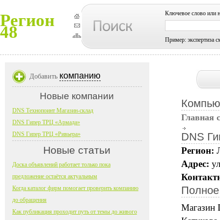
Ключевое слово или 
Регион
48
Пример: экспертиза с
компанию
Добавить
Новые компании
Компью
DNS Технопоинт Магазин-склад
Главная 
DNS Гипер ТРЦ «Армада»
DNS Гипер ТРЦ «Ривьера»
DNS Ги
Новые статьи
Регион:
Адрес:
ул
Доска объявлений работает только пока
Контакт
предложение остаётся актуальным
Полное
Когда каталог фирм помогает проверить компанию
до обращения
Магазин 
Как публикация проходит путь от темы до живого