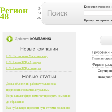
Ключевое слово или 
Регион
48
Пример: экспертиза с
компанию
Добавить
Новые компании
Грузовики 
DNS Технопоинт Магазин-склад
Главная стра
DNS Гипер ТРЦ «Армада»
Фирмы раз
DNS Гипер ТРЦ «Ривьера»
Сортиров
Новые статьи
Выберите
Доска объявлений работает только пока
предложение остаётся актуальным
Когда каталог фирм помогает проверить компанию
до обращения
Как публикация проходит путь от темы до живого