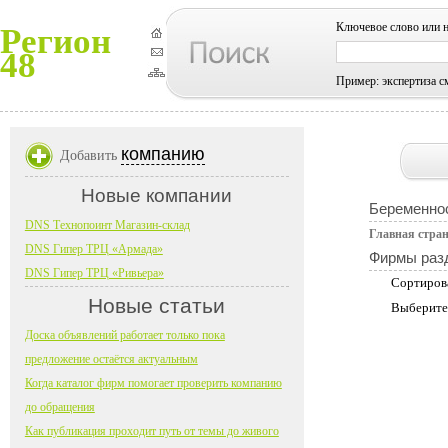
Ключевое слово или 
Регион
48
Пример: экспертиза с
компанию
Добавить
Новые компании
Беременно
DNS Технопоинт Магазин-склад
Главная стра
DNS Гипер ТРЦ «Армада»
Фирмы раз
DNS Гипер ТРЦ «Ривьера»
Сортиров
Новые статьи
Выберите
Доска объявлений работает только пока
предложение остаётся актуальным
Когда каталог фирм помогает проверить компанию
до обращения
Как публикация проходит путь от темы до живого