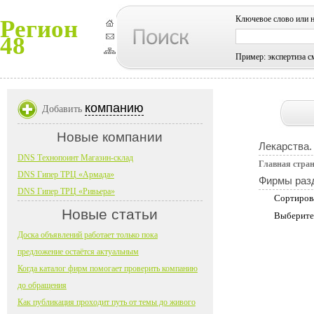
Ключевое слово или 
Регион
48
Пример: экспертиза с
компанию
Добавить
Новые компании
Лекарства.
DNS Технопоинт Магазин-склад
Главная стра
DNS Гипер ТРЦ «Армада»
Фирмы раз
DNS Гипер ТРЦ «Ривьера»
Сортиров
Новые статьи
Выберите
Доска объявлений работает только пока
предложение остаётся актуальным
Когда каталог фирм помогает проверить компанию
до обращения
Как публикация проходит путь от темы до живого