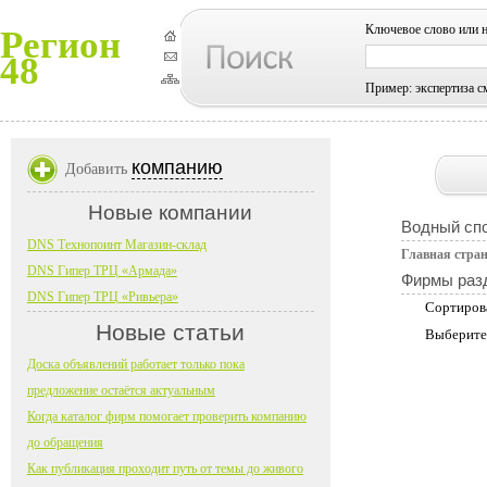
Ключевое слово или 
Регион
48
Пример: экспертиза с
компанию
Добавить
Новые компании
Водный сп
DNS Технопоинт Магазин-склад
Главная стра
DNS Гипер ТРЦ «Армада»
Фирмы раз
DNS Гипер ТРЦ «Ривьера»
Сортиров
Новые статьи
Выберите
Доска объявлений работает только пока
предложение остаётся актуальным
Когда каталог фирм помогает проверить компанию
до обращения
Как публикация проходит путь от темы до живого