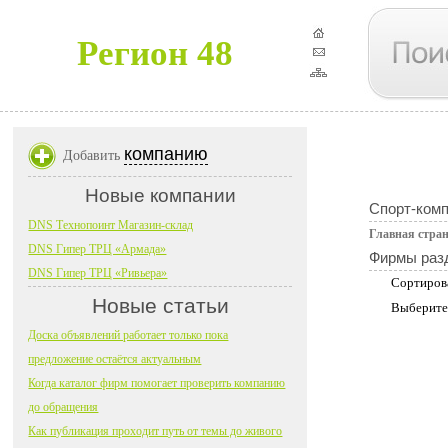
Регион 48
компанию
Добавить
Новые компании
Спорт-комп
DNS Технопоинт Магазин-склад
Главная стра
DNS Гипер ТРЦ «Армада»
Фирмы раз
DNS Гипер ТРЦ «Ривьера»
Сортиров
Новые статьи
Выберите
Доска объявлений работает только пока
предложение остаётся актуальным
Когда каталог фирм помогает проверить компанию
до обращения
Как публикация проходит путь от темы до живого