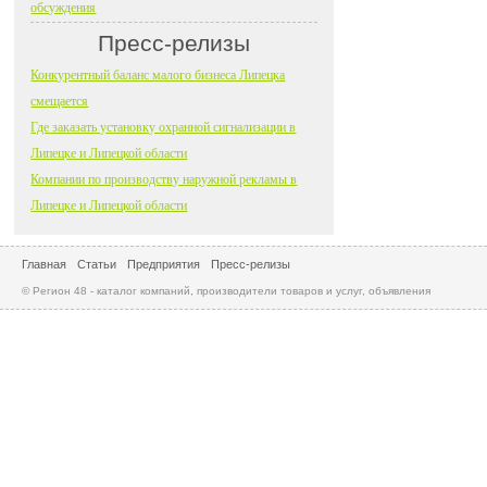
обсуждения
Пресс-релизы
Конкурентный баланс малого бизнеса Липецка
смещается
Где заказать установку охранной сигнализации в
Липецке и Липецкой области
Компании по производству наружной рекламы в
Липецке и Липецкой области
Главная
Статьи
Предприятия
Пресс-релизы
© Регион 48 - каталог компаний, производители товаров и услуг, объявления