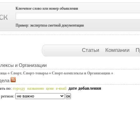
Ключевое слово или номер объявления
Пример: экспертиза сметной документации
Статьи
Компании
П
лексы и Организации
ница
Спорт. Спорт-товары
Спорт-комплексы и Организации
дела
дате добавления
ать по:
городу
названию
цене
e-mail
 регион: